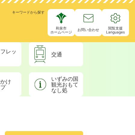
キーワードから探す
和泉市
閲覧支援
お問い合わせ
ホームページ
Languages
ンフレッ
交通
いずみの国
でかけ
観光おもて
ップ
なし処