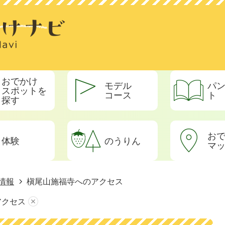
おでかけ
モデル
パ
スポットを
コース
ト
探す
お
体験
のうりん
マ
情報
槇尾山施福寺へのアクセス
アクセス