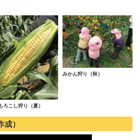
みかん狩り（秋）
もろこし狩り（夏）
作成）