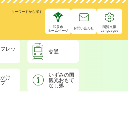
キーワードから探す
和泉市
閲覧支援
お問い合わせ
ホームページ
Languages
ンフレッ
交通
いずみの国
でかけ
観光おもて
ップ
なし処