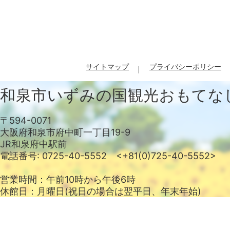
サイトマップ
プライバシーポリシー
和泉市いずみの国
観光おもてな
〒594-0071
大阪府和泉市府中町一丁目19-9
JR和泉府中駅前
電話番号: 0725-40-5552 <+81(0)725-40-5552>
営業時間：午前10時から午後6時
休館日：月曜日(祝日の場合は翌平日、年末年始)