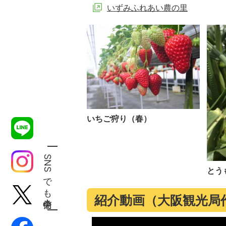
いずみふれあい農の里
いちご狩り（春）
SNSでも発信中！
とう
紹介動画（大阪観光局