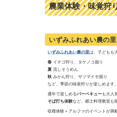
農業体験・味覚狩
いずみふれあい農の里
いずみふれあい農の里
は、子どもも
春
イチゴ狩り、タケノコ掘り
夏
流しそうめん
秋
みかん狩り、サツマイモ掘り
など、季節の味覚狩りが楽しめます
通年で楽しめる
バーベキュー
も大人
そば打ち体験
など、郷土料理教室も
収穫体験＋アルファのイベントが満