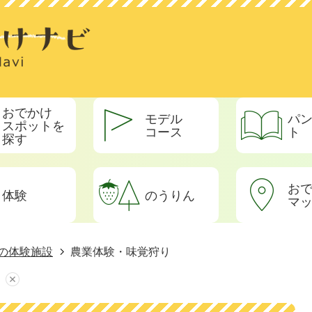
おでかけ
モデル
パ
スポットを
コース
ト
探す
お
体験
のうりん
マ
の体験施設
農業体験・味覚狩り
り