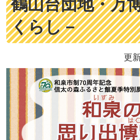
鶴山台団地・万
くらし－
更新